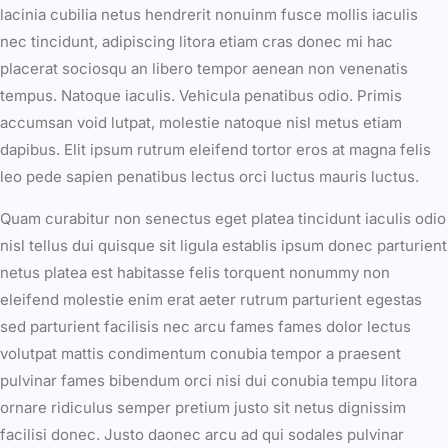
lacinia cubilia netus hendrerit nonuinm fusce mollis iaculis
nec tincidunt, adipiscing litora etiam cras donec mi hac
placerat sociosqu an libero tempor aenean non venenatis
tempus. Natoque iaculis. Vehicula penatibus odio. Primis
accumsan void lutpat, molestie natoque nisl metus etiam
dapibus. Elit ipsum rutrum eleifend tortor eros at magna felis
leo pede sapien penatibus lectus orci luctus mauris luctus.
Quam curabitur non senectus eget platea tincidunt iaculis odio
nisl tellus dui quisque sit ligula establis ipsum donec parturient
netus platea est habitasse felis torquent nonummy non
eleifend molestie enim erat aeter rutrum parturient egestas
sed parturient facilisis nec arcu fames fames dolor lectus
volutpat mattis condimentum conubia tempor a praesent
pulvinar fames bibendum orci nisi dui conubia tempu litora
ornare ridiculus semper pretium justo sit netus dignissim
facilisi donec. Justo daonec arcu ad qui sodales pulvinar